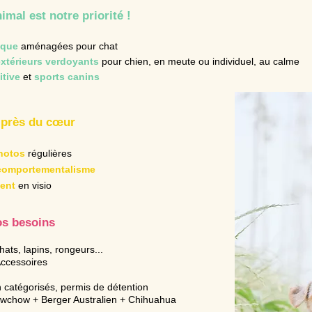
nimal
est notre priorité !
ique
aménagées pour chat
extérieurs verdoyants
pour chien, en meute ou individuel, au calme
tive
et
sports canins
 près du
cœur
hotos
régulières
comportementalisme
ent
en visio
os besoins
ats, lapins, rongeurs...
Accessoires
n catégor
isés, permis de détention
wchow + Berger Australien + Chihuahua