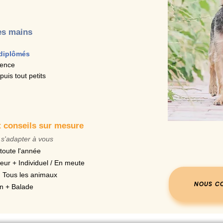
es mains
diplômés
ience
puis tout petits
t conseils sur mesure
 s'adapter à vous
 toute l'année
rieur + Individuel / En meute
n, Tous les animaux
NOUS CO
in +
Balade