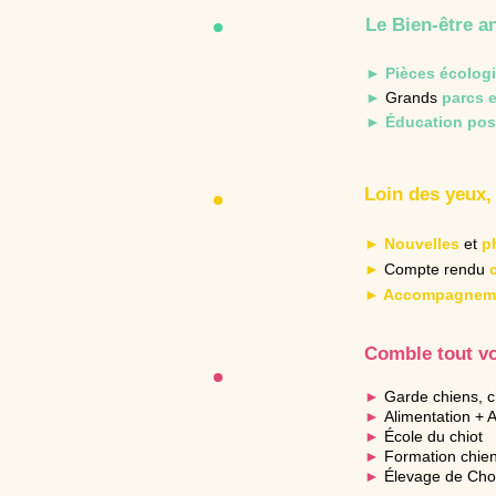
Le Bien-être a
► Pièces écolog
►
Grands
parcs 
► Éducation posi
Loin des yeux,
► Nouvelles
et
p
►
Compte rendu
► Accompagnem
Comble tout v
►
Garde chiens, ch
►
Alimentation + 
►
École du chiot
►
Formation chie
►
Élevage de Cho