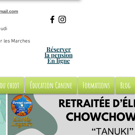
mail.com
eudi
ur les Marches
Réserver
la pension
En ligne
 du chiot
Éducation Canine
Formations
Blog