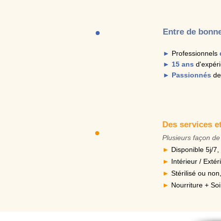
Entre de bonn
►
Professionnels
►
15 ans
d'expér
►
Passionnés
de
Des services e
Plusieurs façon de
►
Disponible 5j/7,
►
Intérieur / Exté
►
Stérilisé ou no
►
Nourriture + So