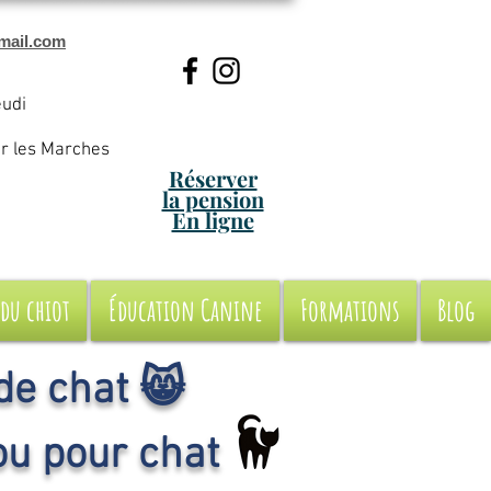
mail.com
eudi
ur les Marches
Réserver
la pension
En ligne
 du chiot
Éducation Canine
Formations
Blog
de chat 😸
ou pour chat