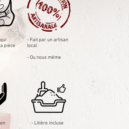
 qui
- Fait par un artisan
sa pièce
local
- Ou nous même
son
- Litière incluse