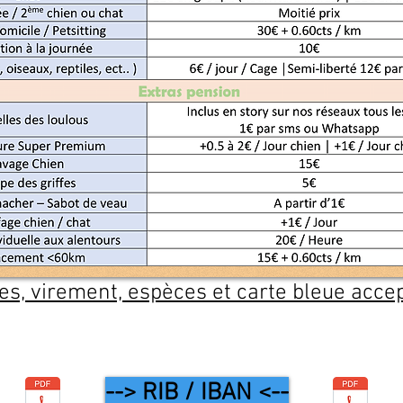
s, virement, espèces et carte bleue acce
--> RIB / IBAN <--