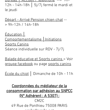
Bureau │ Accueil / Téléphone
--> 9h-
12h - 14h-18h │ 5j/7j fermé le mardi et
le jeudi
Départ - Arrivé Pension chien chat
--
>
9h-12h / 14h-18h
Éducation
│
Comportementalisme
│
Initiations
Sports Canins
Séance individuelle sur RDV
- 7j/7j
Balade éducative et Sports canins
= Voir
groupe facebook
ou page
sports canins
École du chiot
│
Dimanche de 10h - 11h
Coordonnées du médiateur de la
consommation par adhésion au SNPCC
(N° Adhérent : A 5307) :
CM2C
49 Rue de Ponthieu 75008 PARIS