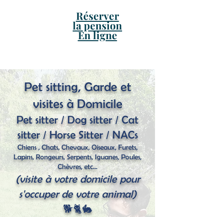
Réserver
la pension
En ligne
Pet sitting, Garde et
visites à Domicile
Pet sitter / Dog sitter / Cat
sitter / Horse Sitter / NACs
Chiens , Chats, Chevaux, Oiseaux, Furets,
Lapins, Rongeurs, Serpents, Iguanes, Poules,
Chèvres, etc...
(visite à votre domicile pour
s'occuper de votre animal)
🐕🐈🐇