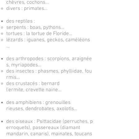
chèvres, cochons...
divers :
primates
…
des
reptiles
:
serpents
:
boas
,
pythons
…
tortues
: la
tortue de Floride
…
lézards
:
iguanes
,
geckos
,
caméléons
…
des
arthropodes
:
scorpions
,
araignée
s
,
myriapodes
…
des
insectes
:
phasmes
,
phylliidae
,
fou
rmis
…
des
crustacés
:
bernard
l'ermite
,
crevette
naine…
des
amphibiens
:
grenouilles
rieuses
,
dendrobates
,
axolotls
…
des
oiseaux
:
Psittacidae
(
perruches
,
p
erroquets
),
passereaux
(
diamant
mandarin
,
canaris
),
mainates
,
toucans