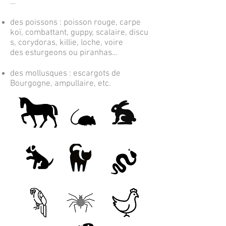
…
des
poissons
:
poisson rouge
,
carpe
koï
,
combattant
,
guppy
,
scalaire
,
discu
s
,
corydoras
,
killie
,
loche
, voire
des
esturgeons
ou
piranhas
…
des
mollusques
:
escargots
de
Bourgogne,
ampullaire
, etc.