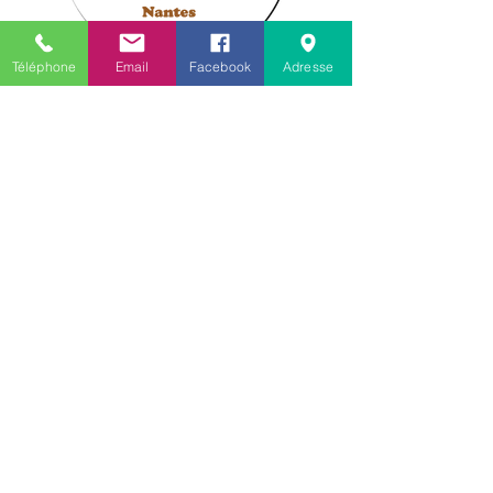
Téléphone
Email
Facebook
Adresse
-
Accueil
-
Garde de Chien
- Garde de Chat
- Garde à domicile / Petsitting
- Éducation
- École du chiot
- Comportementaliste canin
- Formation chien catégorie 2
-
Pension chien d'association
-
Saillie Berger Australien
- Nos chiots du moment
-
Comment ouvrir une pension
canine et féline
-
Stage Certificat
d'engagement
- Infos pratique / Contact
- Qui sommes nous ?
- Le Berger Australien
- Le Chow Chow