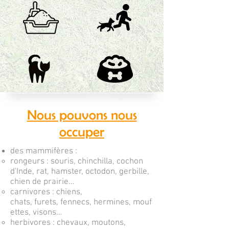
Nous pouvons nous
occuper
des mammifères :
rongeurs
:
souris
,
chinchilla
,
cochon
d'Inde
,
rat
,
hamster
,
octodon
,
gerbille
,
chien de prairie
…
carnivores
: chiens,
chats,
furets
,
fennecs
,
hermines
,
mouf
ettes
,
visons
…
herbivores : chevaux, moutons,