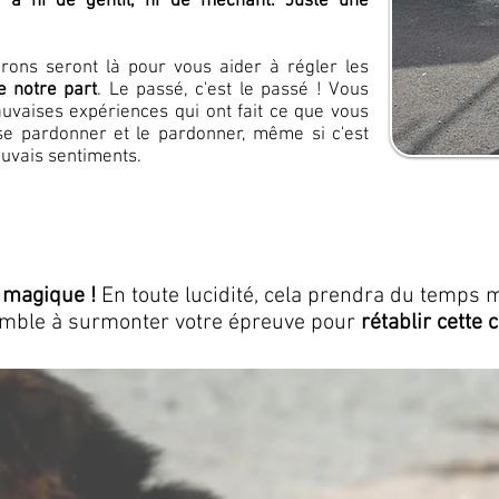
y a ni de gentil, ni de méchant. Juste une
rons seront là pour vous aider à régler les
 notre part
. Le passé, c'est le passé ! Vous
aises expériences qui ont fait ce que vous
a se pardonner et le pardonner, même si c'est
mauvais sentiments.
 magique !
En toute lucidité, cela prendra du temps m
mble à surmonter votre épreuve pour
rétablir cette