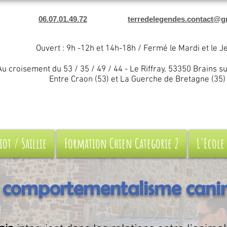
06.07.01.49.72
terredelegendes.contact@g
Ouvert : 9h -12h et 14h-18h / Fermé le Mardi et le J
Au croisement du 53 / 35 / 49 / 44 - Le Riffray, 53350 Brains s
Entre Craon (53) et La Guerche de Bretagne (35)
iot / Saillie
Formation Chien Categorie 2
L'Ecole
 comportementalisme c
ani