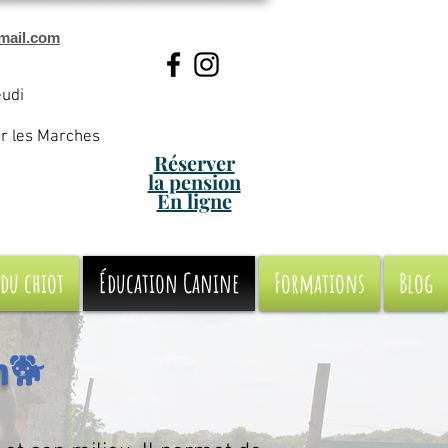
mail.com
eudi
ur les Marches
Réserver
la pension
En ligne
 du chiot
Éducation Canine
Formations
Blog
n
🐕