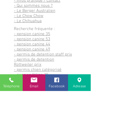
- Infos pratique / Contact
- Qui sommes nous ?
- Le Berger Australien
- Le Chow Chow
- Le Chihuahua
Recherche fréquente :
- pension canine 35
- pension canine 53
- pension canine 44
- pension canine 49
- permis de detention staff prix
- permis de detention
Rottweiler prix
- permis chien catégorisé
- pension féline 35
- pension féline 53
- pension féline 44
Téléphone
Email
Facebook
Adresse
- pension féline 49
- Nos chiots à vendre