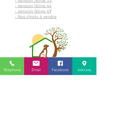
- pension féline 53
- pension féline 44
- pension féline 49
- Nos chiots à vendre
Téléphone
Email
Facebook
Adresse
terredelegendes.contact@gmail.com
Le Riffray, 53350 Brains sur les Marches
Visite virtuelle de notre centre
Pour la garde et la revente
06 07 01 49 72
Pour l'éducation